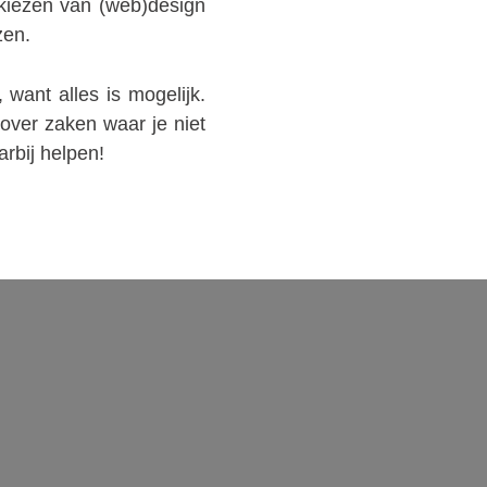
 kiezen van (web)design
zen.
want alles is mogelijk.
over zaken waar je niet
rbij helpen!