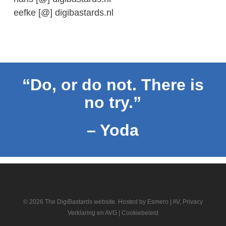
eefke [@] digibastards.nl
“Do, or do not. There is
no try.”
– Yoda
© 2026 The DigiBastards website. Hosted by
Esmero
|
AV, Privacy
Verklaring en AVG
|
Cookiebeleid