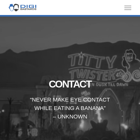
Skip
Menu
to
main
content
CONTACT
“NEVER MAKE EYE CONTACT
WHILE EATING A BANANA”
– UNKNOWN