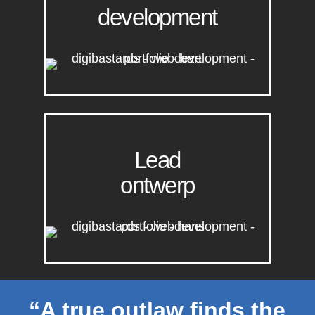
development
Lead
ontwerp
“A true outlaw finds the