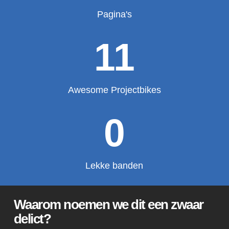
Pagina's
11
Awesome Projectbikes
0
Lekke banden
Waarom noemen we dit een zwaar
delict?