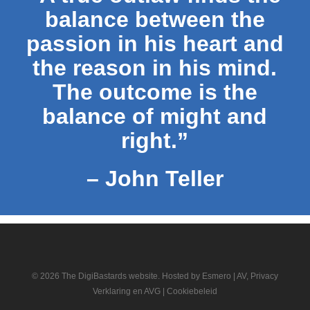
balance between the
passion in his heart and
the reason in his mind.
The outcome is the
balance of might and
right.”
– John Teller
© 2026 The DigiBastards website. Hosted by
Esmero
|
AV, Privacy
Verklaring en AVG
|
Cookiebeleid